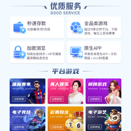
核心功能服务
全方位覆盖您对体育赛事的所有需求
⚡
闪电比分
毫秒级比分推送，支持红黄牌、进球、换人实时预警，
比转播画面更及时。