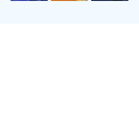
📺
高清直播
1080P/60帧超清画质，覆盖全球主流联赛，信号稳定无
卡顿，极速响应。
📊