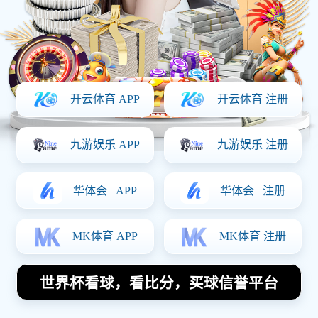
立即体验
查看赛程
✓ 无需注册，即刻体验部分赛事实时数据